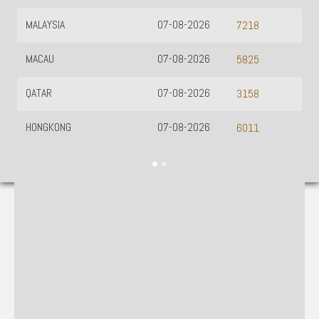
MALAYSIA
07-08-2026
7218
MACAU
07-08-2026
5825
QATAR
07-08-2026
3158
HONGKONG
07-08-2026
6011