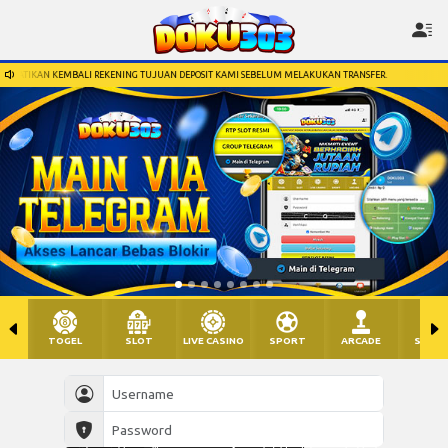
RHATIKAN KEMBALI REKENING TUJUAN DEPOSIT KAMI SEBELUM MELAKUKAN TRANSFER.
TOGEL
SLOT
LIVE CASINO
SPORT
ARCADE
SABU