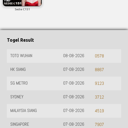
Sedie C151
Togel Result
TOTO WUHAN
08-08-2026
0578
HK SIANG
07-08-2026
8867
SG METRO
07-08-2026
9123
SYDNEY
07-08-2026
3712
MALAYSIA SIANG
07-08-2026
4519
SINGAPORE
07-08-2026
7907