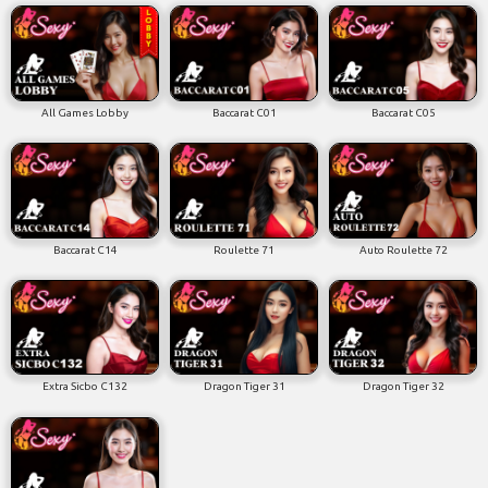
All Games Lobby
Baccarat C01
Baccarat C05
Baccarat C14
Roulette 71
Auto Roulette 72
Extra Sicbo C132
Dragon Tiger 31
Dragon Tiger 32