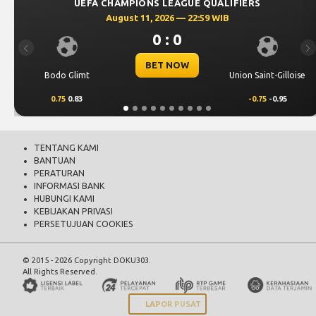
HAMPIONS LEAGUE QUALIFIERS
UEFA CH
August 11, 2026 — 22:59 WIB
Aug
0 : 0
Previous
Ne
BET NOW
Union Saint-Gilloise
Kairat Almaty (n)
-0.75
-0.95
0.00
0.82
TENTANG KAMI
BANTUAN
PERATURAN
INFORMASI BANK
HUBUNGI KAMI
KEBIJAKAN PRIVASI
PERSETUJUAN COOKIES
© 2015 - 2026 Copyright DOKU303.
All Rights Reserved.
LAPOR PUSAT